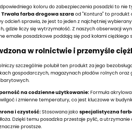
powiedniego koloru do zabezpieczenia posadzki to nie ty
.
Trwała farba drogowa szara
od "Kontura" to produkt o
 odcień sprawia, że jest to jeden z najchętniej wybiera
h, gdzie liczy się wytrzymałość. Z naszych obserwacji wyn
ne emalie posadzkowe poddają się pod kołami ciężkiego s
dzona w rolnictwie i przemyśle cię
olniczy szczególnie polubił ten produkt za jego bezobsłu
kach gospodarczych, magazynach płodów rolnych oraz g
abarytowych.
porność na codzienne użytkowanie:
Formuła akrylowa 
 wilgoć i zmienne temperatury, co jest kluczowe w budyn
rona i czystość:
Stosowana jako
specjalistyczna far
łoża. Dzięki temu posadzka przestaje pylić, a utrzymanie
 znacznie prostsze.