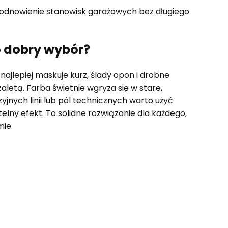
 odnowienie stanowisk garażowych bez długiego
o dobry wybór?
 najlepiej maskuje kurz, ślady opon i drobne
aletą. Farba świetnie wgryza się w stare,
yjnych linii lub pól technicznych warto użyć
telny efekt. To solidne rozwiązanie dla każdego,
mie.