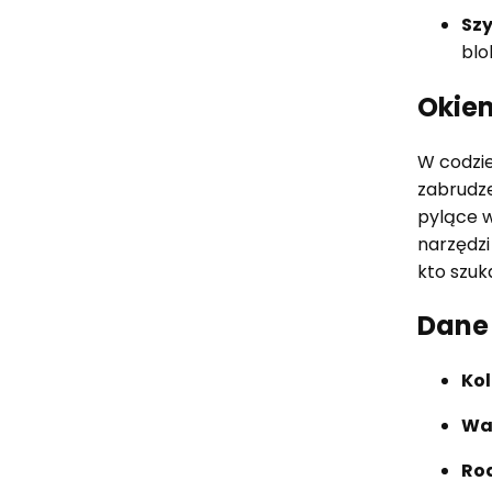
Szy
blo
Okiem
W codzie
zabrudze
pylące w
narzędzi
kto szuk
Dane 
Kol
Wa
Rod