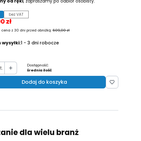
ny od ręki
, zapraszamy po odbiór osobisty.
bez VAT
0 zł
 cena z 30 dni przed obniżką:
609,00 zł
 wysyłki:
1 - 3 dni robocze
Dostępność:
t.
średnia ilość
Dodaj do koszyka
anie dla wielu branż