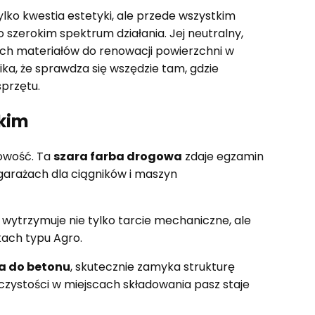
lko kwestia estetyki, ale przede wszystkim
 szerokim spektrum działania. Jej neutralny,
nych materiałów do renowacji powierzchni w
ika, że sprawdza się wszędzie tam, gdzie
przętu.
żkim
gowość. Ta
szara farba drogowa
zdaje egzamin
arażach dla ciągników i maszyn
wytrzymuje nie tylko tarcie mechaniczne, ale
kach typu Agro.
ba do betonu
, skutecznie zamyka strukturę
 czystości w miejscach składowania pasz staje