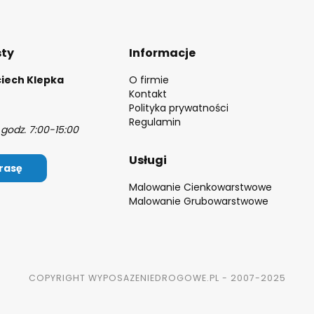
Linki w stopce
sty
Informacje
iech Klepka
O firmie
Kontakt
Polityka prywatności
Regulamin
godz. 7:00-15:00
Usługi
rasę
Malowanie Cienkowarstwowe
Malowanie Grubowarstwowe
COPYRIGHT WYPOSAZENIEDROGOWE.PL - 2007-2025