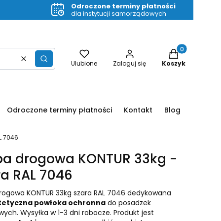
Odroczone terminy płatności
dla instytucji samorządowych
Produkty w kos
Wyczyść
Szukaj
Ulubione
Zaloguj się
Koszyk
Odroczone terminy płatności
Kontakt
Blog
L 7046
ba drogowa KONTUR 33kg -
ra RAL 7046
drogowa KONTUR 33kg szara RAL 7046 dedykowana
tetyczna powłoka ochronna
do posadzek
ych. Wysyłka w 1-3 dni robocze. Produkt jest