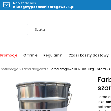
Napisz do nas
biuro@wyposazeniedrogowe24.pl
Promocje
O firmie
Regulamin
Czas i koszty dostawy
a poziomego
Farba drogowa
Farba drogowa KONTUR 33kg - szara RA
Far
sza
Farba 
jako
es
betonow