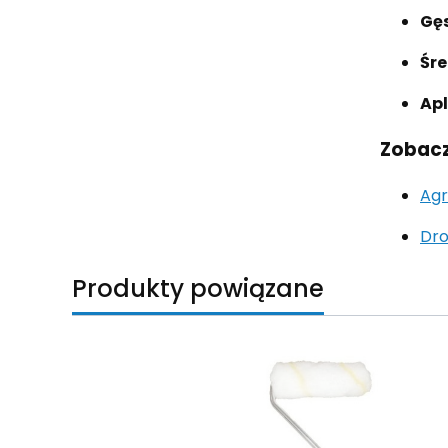
Gęs
Śre
Apl
Zobacz
Agr
Dro
Produkty powiązane