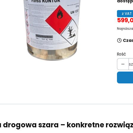
dostęp
z VAT
599,0
Najniższa
Czas
Ilość
sz
 drogowa szara – konkretne rozwiąz