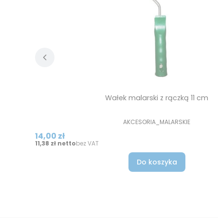
Wałek malarski z rączką 11 cm
PRODUCENT
AKCESORIA_MALARSKIE
Cena
14,00 zł
Cena
11,38 zł
bez VAT
Do koszyka