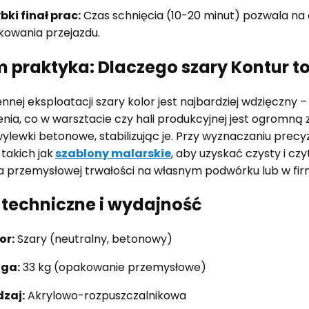
bki finał prac:
Czas schnięcia (10-20 minut) pozwala na
kowania przejazdu.
 praktyka: Dlaczego szary Kontur t
nnej eksploatacji szary kolor jest najbardziej wdzięczny –
nia, co w warsztacie czy hali produkcyjnej jest ogromną z
ylewki betonowe, stabilizując je. Przy wyznaczaniu precyz
 takich jak
szablony malarskie
, aby uzyskać czysty i czy
a przemysłowej trwałości na własnym podwórku lub w fir
techniczne i wydajność
or:
Szary (neutralny, betonowy)
ga:
33 kg (opakowanie przemysłowe)
zaj:
Akrylowo-rozpuszczalnikowa