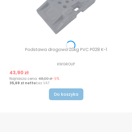
Podstawa drogowa 28kg PVC P028 K-1
PRODUCENT
KWGROUP
Cena promocyjna
43,90 zł
Najniższa cena:
48,00 zł
-9%
Cena
35,69 zł
bez VAT
Do koszyka