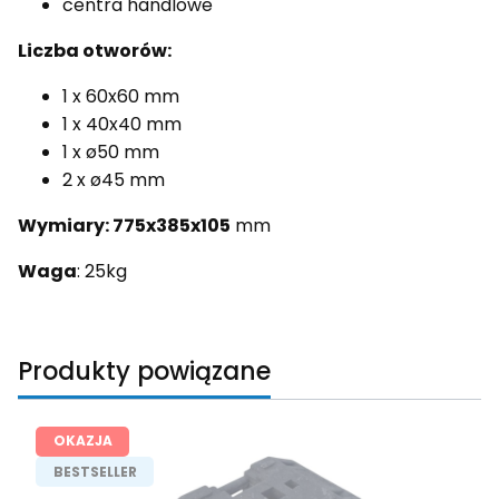
centra handlowe
Liczba otworów:
1 x 60x60 mm
1 x 40x40 mm
1 x ø50 mm
2 x ø45 mm
Wymiary: 775x385x105
mm
Waga
: 25kg
Produkty powiązane
OKAZJA
BESTSELLER