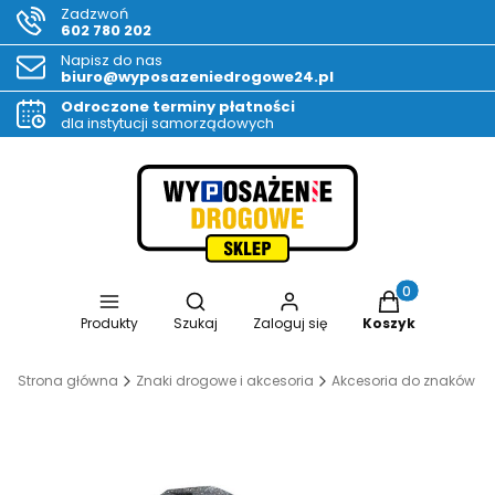
Zadzwoń
602 780 202
Napisz do nas
biuro@wyposazeniedrogowe24.pl
Odroczone terminy płatności
dla instytucji samorządowych
Otwórz wyszukiwarkę
Produkty w kos
Produkty
Szukaj
Zaloguj się
Koszyk
Strona główna
Znaki drogowe i akcesoria
Akcesoria do znaków d