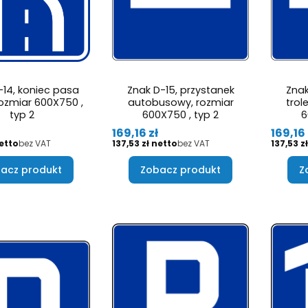
-14, koniec pasa
Znak D-15, przystanek
Znak
rozmiar 600X750 ,
autobusowy, rozmiar
trol
typ 2
600X750 , typ 2
6
Cena
Cena
169,16 zł
169,16 
Cena
Cena
bez VAT
137,53 zł
bez VAT
137,53 zł
acz produkt
Zobacz produkt
Z