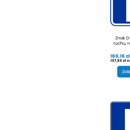
Znak D
ruchu, 
Cena
169,16 zł
Cena
137,53 zł
Zob