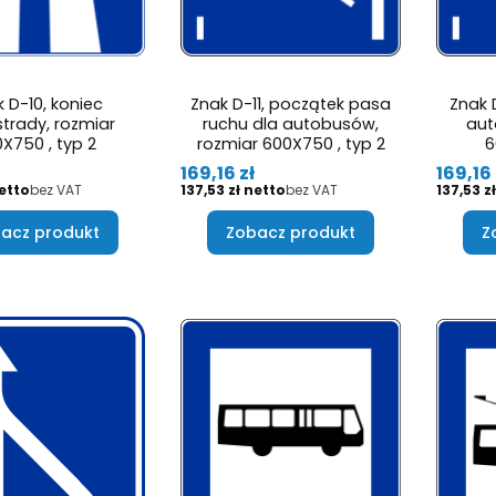
 D-10, koniec
Znak D-11, początek pasa
Znak 
trady, rozmiar
ruchu dla autobusów,
aut
X750 , typ 2
rozmiar 600X750 , typ 2
6
Cena
Cena
169,16 zł
169,16 
Cena
Cena
bez VAT
137,53 zł
bez VAT
137,53 zł
acz produkt
Zobacz produkt
Z