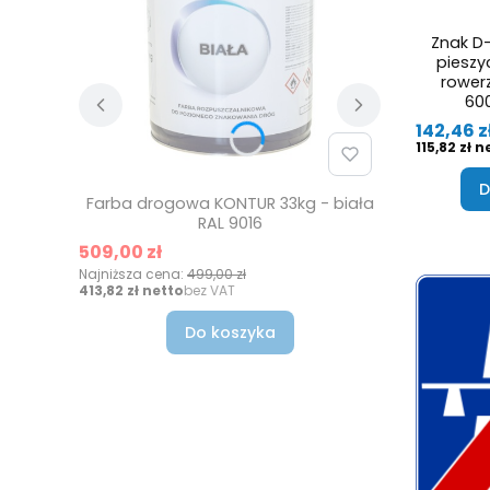
Znak D-
pieszyc
rower
600
Cena
142,46 z
Cena
115,82 zł
D
Farba drogowa KONTUR 33kg - biała
RAL 9016
Cena promocyjna
509,00 zł
Najniższa cena:
499,00 zł
Cena
413,82 zł
bez VAT
Do koszyka