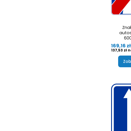
Znak
autos
600
Cena
169,16 zł
Cena
137,53 zł
Zob