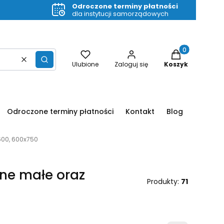
Odroczone terminy płatności
dla instytucji samorządowych
Produkty w kos
Wyczyść
Szukaj
Ulubione
Zaloguj się
Koszyk
Odroczone terminy płatności
Kontakt
Blog
600, 600x750
jne małe oraz
Produkty:
71