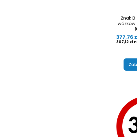
Znak B-
wózków r
1
Cena
377,76 z
Cena
307,12 zł
Zob