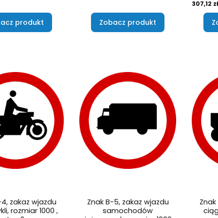
Cena
307,12 z
acz produkt
Zobacz produkt
Z
-4, zakaz wjazdu
Znak B-5, zakaz wjazdu
Znak 
i, rozmiar 1000 ,
samochodów
ciąg