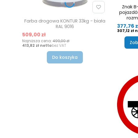
Znak B
pojazdó
rozmi
Farba drogowa KONTUR 33kg - biała
Cena
377,76 z
RAL 9016
Cena
307,12 zł
Cena promocyjna
509,00 zł
Najniższa cena:
499,00 zł
Zob
Cena
413,82 zł
bez VAT
Do koszyka