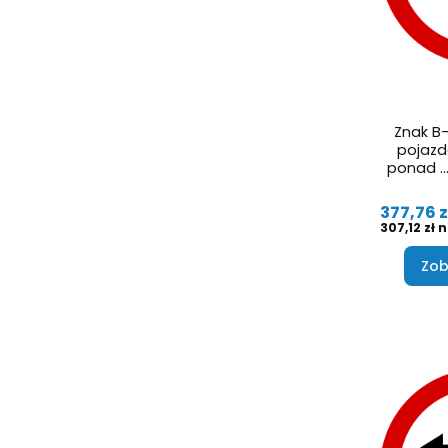
Znak B-
pojazd
ponad … 
Cena
377,76 z
Cena
307,12 zł
Zob