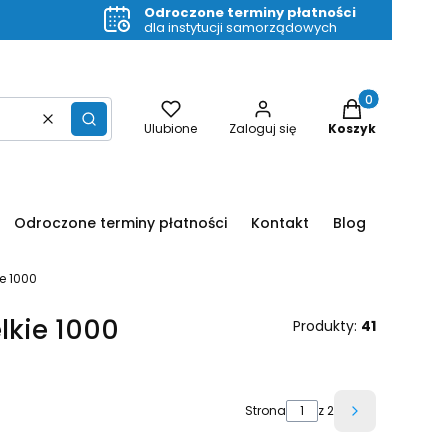
Odroczone terminy płatności
dla instytucji samorządowych
Produkty w kos
Wyczyść
Szukaj
Ulubione
Zaloguj się
Koszyk
Odroczone terminy płatności
Kontakt
Blog
e 1000
lkie 1000
Produkty:
41
Strona
z 2
Następne pr