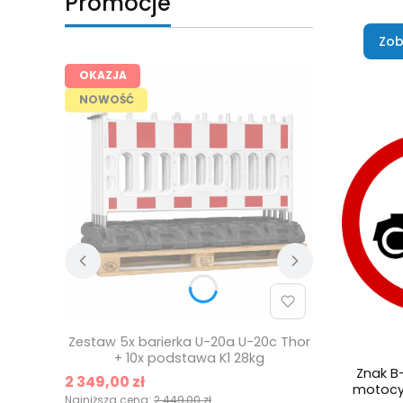
Promocje
Zob
OKAZJA
NOWOŚĆ
Zestaw 5x barierka U-20a U-20c Thor
+ 10x podstawa K1 28kg
Znak B
Cena promocyjna
2 349,00 zł
motocykl
Najniższa cena:
2 449,00 zł