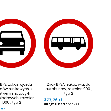
 B-3, zakaz wjazdu
Znak B-3A, zakaz wjazdu
dów silnikowych, z
autobusów, rozmiar 1000 ,
ątkiem motocykli
typ 2
śladowych, rozmiar
Cena
377,76 zł
1000 , typ 2
Cena
307,12 zł
bez VAT
 zł