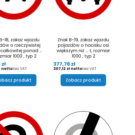
B-18, zakaz wjazdu
Znak B-19, zakaz wjazdu
dów o rzeczywistej
pojazdów o nacisku osi
całkowitej ponad …
większym niż … t, rozmiar
ozmiar 1000 , typ 2
1000 , typ 2
Cena
 zł
377,76 zł
Cena
ł
bez VAT
307,12 zł
bez VAT
obacz produkt
Zobacz produkt