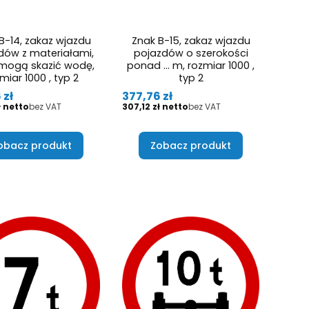
B-14, zakaz wjazdu
Znak B-15, zakaz wjazdu
dów z materiałami,
pojazdów o szerokości
 mogą skazić wodę,
ponad … m, rozmiar 1000 ,
miar 1000 , typ 2
typ 2
Cena
 zł
377,76 zł
Cena
ł
bez VAT
307,12 zł
bez VAT
obacz produkt
Zobacz produkt