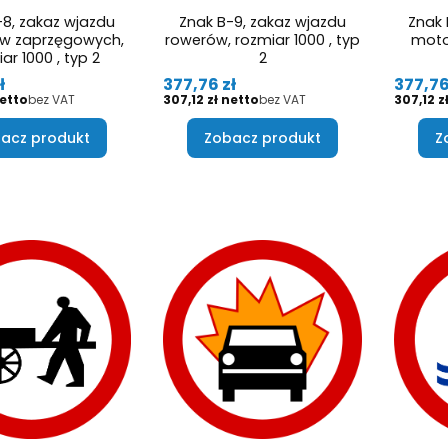
-8, zakaz wjazdu
Znak B-9, zakaz wjazdu
Znak 
w zaprzęgowych,
rowerów, rozmiar 1000 , typ
moto
ar 1000 , typ 2
2
Cena
Cena
ł
377,76 zł
377,76
Cena
Cena
bez VAT
307,12 zł
bez VAT
307,12 z
acz produkt
Zobacz produkt
Z