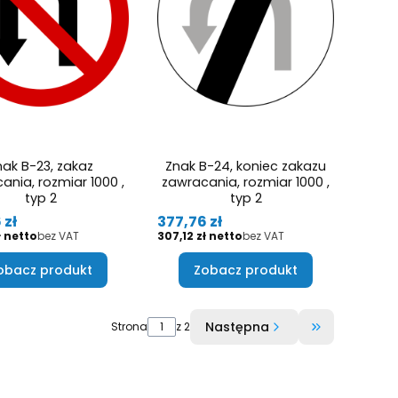
nak B-23, zakaz
Znak B-24, koniec zakazu
ania, rozmiar 1000 ,
zawracania, rozmiar 1000 ,
typ 2
typ 2
Cena
 zł
377,76 zł
Cena
ł
bez VAT
307,12 zł
bez VAT
obacz produkt
Zobacz produkt
Następna
Strona
z 2
Przejdź do o