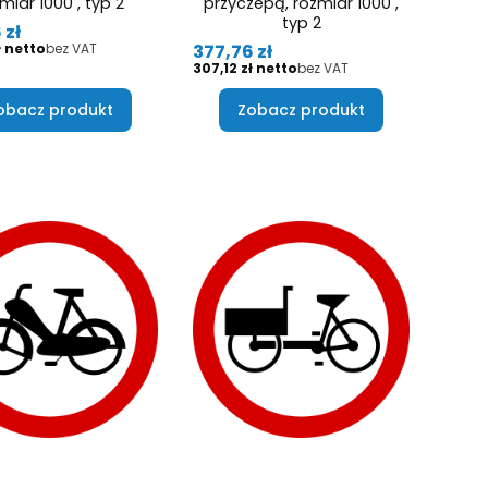
miar 1000 , typ 2
przyczepą, rozmiar 1000 ,
typ 2
 zł
Cena
377,76 zł
ł
bez VAT
Cena
307,12 zł
bez VAT
obacz produkt
Zobacz produkt