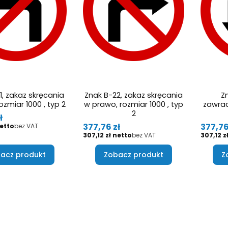
1, zakaz skręcania
Znak B-22, zakaz skręcania
Z
ozmiar 1000 , typ 2
w prawo, rozmiar 1000 , typ
zawrac
2
ł
Cena
Cena
377,76 zł
377,76
bez VAT
Cena
Cena
307,12 zł
bez VAT
307,12 z
acz produkt
Zobacz produkt
Z