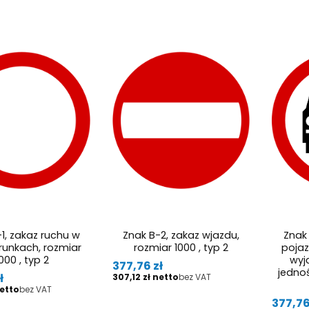
1, zakaz ruchu w
Znak B-2, zakaz wjazdu,
Znak
runkach, rozmiar
rozmiar 1000 , typ 2
pojaz
000 , typ 2
wyj
Cena
377,76 zł
jedno
Cena
ł
307,12 zł
bez VAT
bez VAT
Cena
377,76