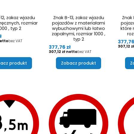
12, zakaz wjazdu
Znak B-13, zakaz wjazdu
Znak 
ęcznych, rozmiar
pojazdów z materiałami
pojaz
000 , typ 2
wybuchowymi lub łatwo
które
zapalnymi, rozmiar 1000 ,
roz
ł
typ 2
Cena
377,76
bez VAT
Cena
Cena
377,76 zł
307,12 z
Cena
307,12 zł
bez VAT
acz produkt
Zobacz produkt
Z