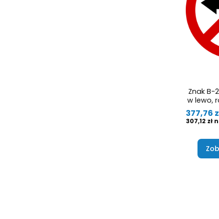
Znak B-2
w lewo, r
Cena
377,76 z
Cena
307,12 zł
Zob