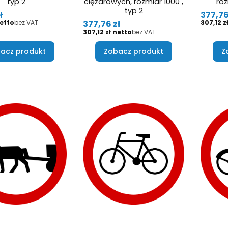
typ 2
ciężarowych, rozmiar 1000 ,
roz
typ 2
Cena
ł
377,76
Cena
Cena
377,76 zł
bez VAT
307,12 z
Cena
307,12 zł
bez VAT
acz produkt
Zobacz produkt
Z