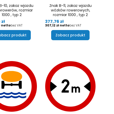
B-10, zakaz wjazdu
Znak B-11, zakaz wjazdu
rowerów, rozmiar
wózków rowerowych,
1000 , typ 2
rozmiar 1000 , typ 2
Cena
 zł
377,76 zł
Cena
ł
bez VAT
307,12 zł
bez VAT
obacz produkt
Zobacz produkt