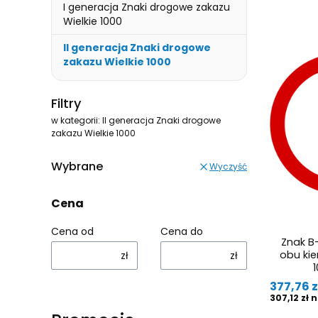
I generacja Znaki drogowe zakazu
Wielkie 1000
II generacja Znaki drogowe
zakazu Wielkie 1000
Koniec menu
Filtry
w kategorii: II generacja Znaki drogowe
zakazu Wielkie 1000
Wybrane
Wyczyść
Cena
Cena od
Cena do
Znak B-
obu kie
zł
zł
1
Cena
377,76 z
Cena
307,12 zł