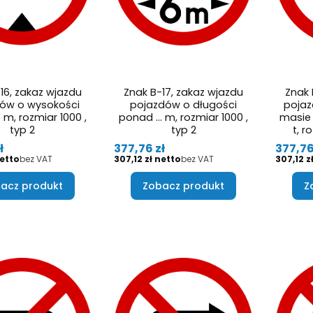
16, zakaz wjazdu
Znak B-17, zakaz wjazdu
Znak 
ów o wysokości
pojazdów o długości
pojaz
m, rozmiar 1000 ,
ponad … m, rozmiar 1000 ,
masie 
typ 2
typ 2
t, r
Cena
Cena
ł
377,76 zł
377,76
Cena
Cena
bez VAT
307,12 zł
bez VAT
307,12 z
acz produkt
Zobacz produkt
Z