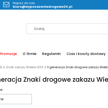
Napisz do nas
biuro@wyposazeniedrogowe24.pl
Promocje
O firmie
Regulamin
Czas i koszty dostawy
 B
Znaki zakazu Wielkie 1000
II generacja Znaki drogowe zakazu Wielki
eneracja Znaki drogowe zakazu Wie
 produktów
e:
ne