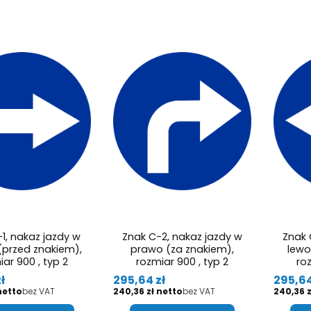
1, nakaz jazdy w
Znak C-2, nakaz jazdy w
Znak 
(przed znakiem),
prawo (za znakiem),
lewo
ar 900 , typ 2
rozmiar 900 , typ 2
roz
Cena
Cena
ł
295,64 zł
295,64
Cena
Cena
bez VAT
240,36 zł
bez VAT
240,36 z