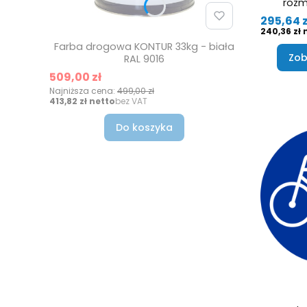
rozmi
Cena
295,64 z
Cena
240,36 zł
Farba drogowa KONTUR 33kg - biała
Zob
RAL 9016
Cena promocyjna
509,00 zł
Najniższa cena:
499,00 zł
Cena
413,82 zł
bez VAT
Do koszyka