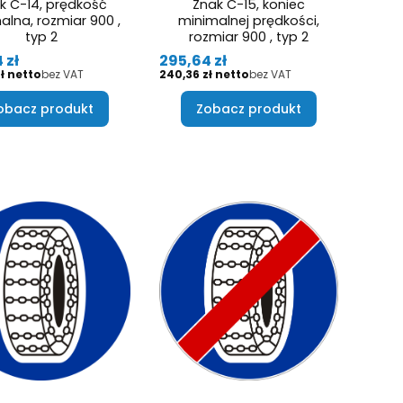
k C-14, prędkość
Znak C-15, koniec
alna, rozmiar 900 ,
minimalnej prędkości,
typ 2
rozmiar 900 , typ 2
Cena
 zł
295,64 zł
Cena
ł
bez VAT
240,36 zł
bez VAT
obacz produkt
Zobacz produkt