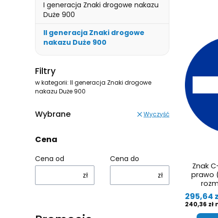
I generacja Znaki drogowe nakazu
Duże 900
II generacja Znaki drogowe
nakazu Duże 900
Koniec menu
Filtry
w kategorii: II generacja Znaki drogowe
nakazu Duże 900
Wybrane
Wyczyść
Cena
Cena od
Cena do
Znak C-
prawo 
zł
zł
rozmi
Cena
295,64 z
Cena
240,36 zł