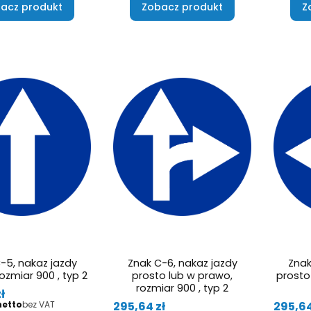
acz produkt
Zobacz produkt
Z
-5, nakaz jazdy
Znak C-6, nakaz jazdy
Znak
ozmiar 900 , typ 2
prosto lub w prawo,
prosto
rozmiar 900 , typ 2
ł
Cena
Cena
295,64 zł
295,64
bez VAT