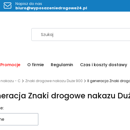
Napisz do nas
biuro@wyposazeniedrogowe24.pl
Promocje
O firmie
Regulamin
Czas i koszty dostawy
 nakazu - C
Znaki drogowe nakazu Duże 900
II generacja Znaki dro
eneracja Znaki drogowe nakazu Du
 produktów
e:
ne