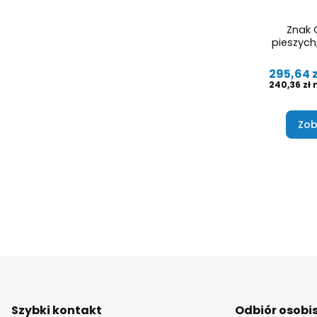
Znak 
pieszych,
Cena
295,64 z
Cena
240,36 zł
Zob
Szybki kontakt
Odbiór osobi