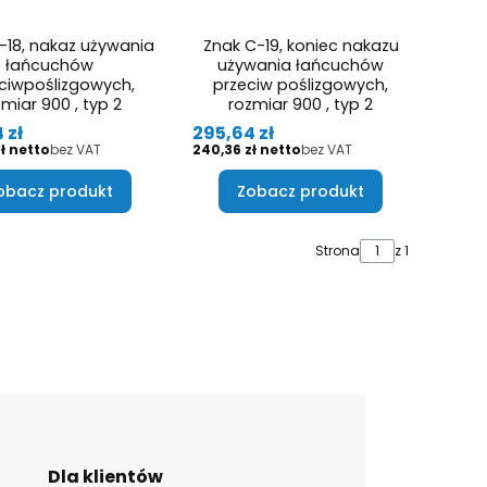
-18, nakaz używania
Znak C-19, koniec nakazu
łańcuchów
używania łańcuchów
ciwpoślizgowych,
przeciw poślizgowych,
miar 900 , typ 2
rozmiar 900 , typ 2
Cena
 zł
295,64 zł
Cena
ł
bez VAT
240,36 zł
bez VAT
obacz produkt
Zobacz produkt
Strona
z 1
Dla klientów