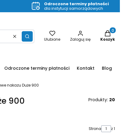
Odroczone terminy płatności
dla instytucji samorządowych
Produkty w kos
Wyczyść
Szukaj
Ulubione
Zaloguj się
Koszyk
Odroczone terminy płatności
Kontakt
Blog
gowe nakazu Duże 900
że 900
Produkty:
20
Strona
z 1