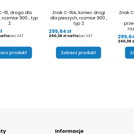
C-16, droga dla
Znak C-16A, koniec drogi
Znak C
 rozmiar 900 , typ
dla pieszych, rozmiar 900 ,
2
typ 2
prze
roz
Cena
ł
295,64 zł
Cena
Cena
295,64
bez VAT
240,36 zł
bez VAT
Cena
240,36 z
acz produkt
Zobacz produkt
Z
Linki w stopce
sty
Informacje