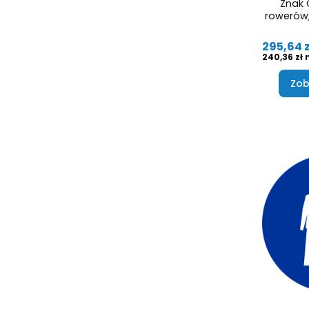
Znak 
rowerów,
Cena
295,64 z
Cena
240,36 zł
Zob