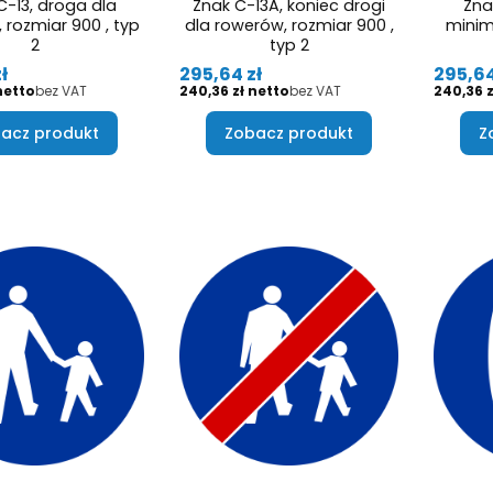
C-13, droga dla
Znak C-13A, koniec drogi
Zna
 rozmiar 900 , typ
dla rowerów, rozmiar 900 ,
minim
2
typ 2
Cena
Cena
ł
295,64 zł
295,64
Cena
Cena
bez VAT
240,36 zł
bez VAT
240,36 z
acz produkt
Zobacz produkt
Z