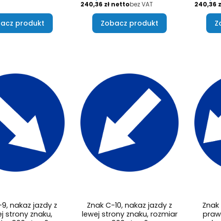
Cena
Cena
240,36 zł
bez VAT
240,36 z
acz produkt
Zobacz produkt
Z
9, nakaz jazdy z
Znak C-10, nakaz jazdy z
Znak 
j strony znaku,
lewej strony znaku, rozmiar
prawe