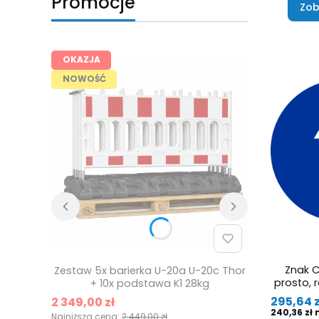
Promocje
Zob
OKAZJA
NOWOŚĆ
Znak C
Zestaw 5x barierka U-20a U-20c Thor
prosto, r
+ 10x podstawa K1 28kg
Cena
295,64 z
Cena promocyjna
2 349,00 zł
Cena
240,36 zł
Najniższa cena:
2 449,00 zł