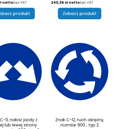
Cena
ł
bez VAT
240,36 zł
bez VAT
obacz produkt
Zobacz produkt
C-11, nakaz jazdy z
Znak C-12, ruch okrężny,
j lub lewej strony
rozmiar 900 , typ 2