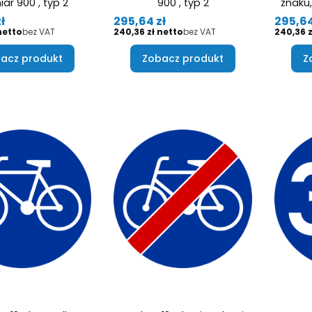
ar 900 , typ 2
900 , typ 2
znaku,
Cena
Cena
ł
295,64 zł
295,64
Cena
Cena
bez VAT
240,36 zł
bez VAT
240,36 z
acz produkt
Zobacz produkt
Z