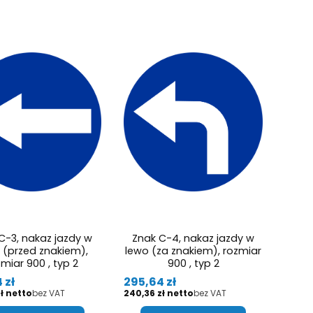
C-3, nakaz jazdy w
Znak C-4, nakaz jazdy w
 (przed znakiem),
lewo (za znakiem), rozmiar
miar 900 , typ 2
900 , typ 2
Cena
 zł
295,64 zł
Cena
ł
bez VAT
240,36 zł
bez VAT