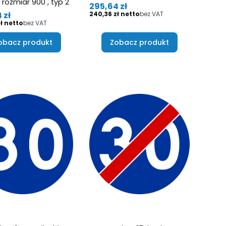
 rozmiar 900 , typ 2
Cena
295,64 zł
Cena
 zł
240,36 zł
bez VAT
ł
bez VAT
obacz produkt
Zobacz produkt