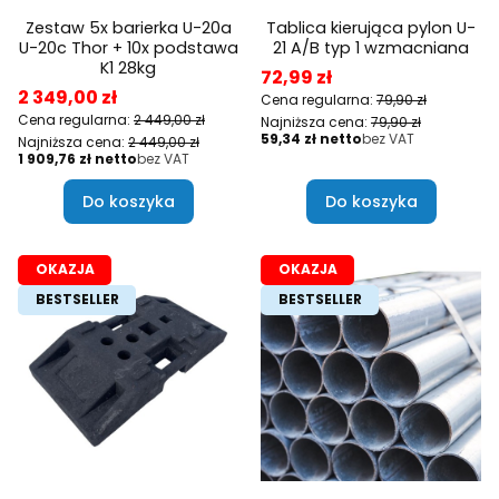
Zestaw 5x barierka U-20a
Tablica kierująca pylon U-
U-20c Thor + 10x podstawa
21 A/B typ 1 wzmacniana
K1 28kg
Cena promocyjna
72,99 zł
Cena promocyjna
2 349,00 zł
Cena regularna:
79,90 zł
Cena regularna:
2 449,00 zł
Najniższa cena:
79,90 zł
Cena
59,34 zł
bez VAT
Najniższa cena:
2 449,00 zł
Cena
1 909,76 zł
bez VAT
Do koszyka
Do koszyka
OKAZJA
OKAZJA
BESTSELLER
BESTSELLER