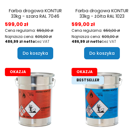
Farba drogowa KONTUR
Farba drogowa KONTUR
33kg - szara RAL 7046
33kg - żółta RAL 1023
Cena promocyjna
Cena promocyjna
599,00 zł
599,00 zł
Cena regularna:
659,00 zł
Cena regularna:
659,00 zł
Najniższa cena:
609,00 zł
Najniższa cena:
609,00 zł
Cena
Cena
486,99 zł
bez VAT
486,99 zł
bez VAT
Do koszyka
Do koszyka
OKAZJA
OKAZJA
BESTSELLER