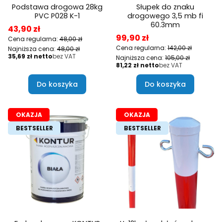
Podstawa drogowa 28kg
Słupek do znaku
PVC P028 K-1
drogowego 3,5 mb fi
60.3mm
Cena promocyjna
43,90 zł
Cena promocyjna
99,90 zł
Cena regularna:
48,00 zł
Cena regularna:
142,00 zł
Najniższa cena:
48,00 zł
Cena
35,69 zł
bez VAT
Najniższa cena:
105,00 zł
Cena
81,22 zł
bez VAT
Do koszyka
Do koszyka
OKAZJA
OKAZJA
BESTSELLER
BESTSELLER