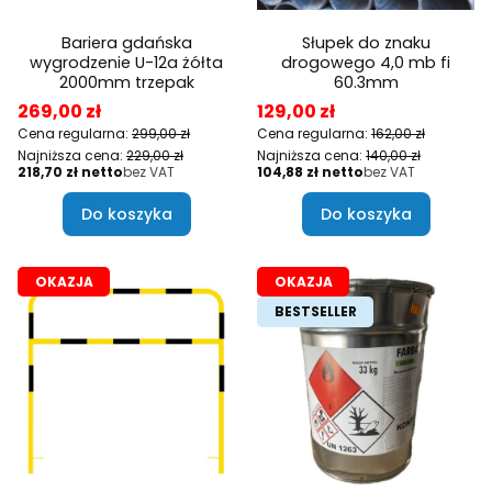
Bariera gdańska
Słupek do znaku
wygrodzenie U-12a żółta
drogowego 4,0 mb fi
2000mm trzepak
60.3mm
Cena promocyjna
Cena promocyjna
269,00 zł
129,00 zł
Cena regularna:
299,00 zł
Cena regularna:
162,00 zł
Najniższa cena:
229,00 zł
Najniższa cena:
140,00 zł
Cena
Cena
218,70 zł
bez VAT
104,88 zł
bez VAT
Do koszyka
Do koszyka
OKAZJA
OKAZJA
BESTSELLER