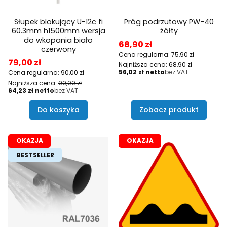
Słupek blokujący U-12c fi
Próg podrzutowy PW-40
60.3mm h1500mm wersja
żółty
do wkopania biało
Cena promocyjna
68,90 zł
czerwony
Cena regularna:
75,90 zł
Cena promocyjna
79,00 zł
Najniższa cena:
68,90 zł
Cena
56,02 zł
bez VAT
Cena regularna:
90,00 zł
Najniższa cena:
90,00 zł
Cena
64,23 zł
bez VAT
Do koszyka
Zobacz produkt
OKAZJA
OKAZJA
BESTSELLER