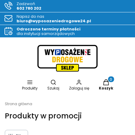
Zadzwoń
602 780 202
Napisz do nas
biuro@wyposazeniedrogowe24.pl
Odroczone terminy płatności
dla instytucji samorządowych
Otwórz wyszukiwarkę
Produkty w kos
Produkty
Szukaj
Zaloguj się
Koszyk
Strona główna
Produkty w promocji