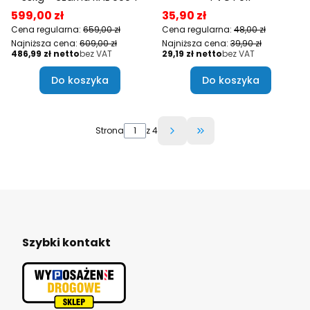
Cena promocyjna
Cena promocyjna
599,00 zł
35,90 zł
Cena regularna:
659,00 zł
Cena regularna:
48,00 zł
Najniższa cena:
609,00 zł
Najniższa cena:
39,90 zł
Cena
Cena
486,99 zł
bez VAT
29,19 zł
bez VAT
Do koszyka
Do koszyka
Strona
z 4
Przejdź do ostatniej 
Szybki kontakt