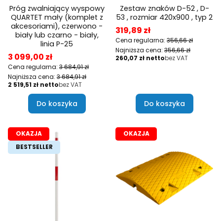
Próg zwalniający wyspowy
Zestaw znaków D-52 , D-
QUARTET mały (komplet z
53 , rozmiar 420x900 , typ 2
akcesoriami), czerwono -
Cena promocyjna
319,89 zł
biały lub czarno - biały,
Cena regularna:
356,66 zł
linia P-25
Najniższa cena:
356,66 zł
Cena promocyjna
3 099,00 zł
Cena
260,07 zł
bez VAT
Cena regularna:
3 684,91 zł
Najniższa cena:
3 684,91 zł
Cena
2 519,51 zł
bez VAT
Do koszyka
Do koszyka
OKAZJA
OKAZJA
BESTSELLER