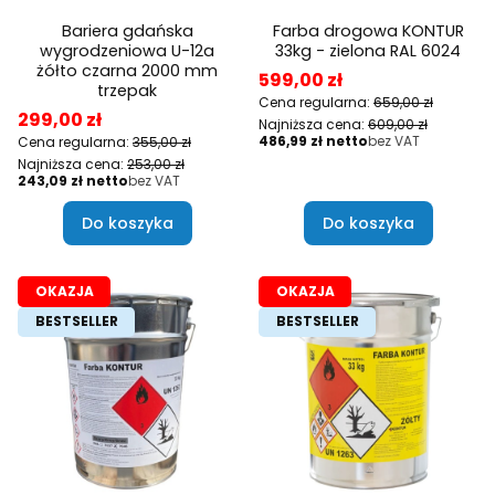
Bariera gdańska
Farba drogowa KONTUR
wygrodzeniowa U-12a
33kg - zielona RAL 6024
żółto czarna 2000 mm
Cena promocyjna
599,00 zł
trzepak
Cena regularna:
659,00 zł
Cena promocyjna
299,00 zł
Najniższa cena:
609,00 zł
Cena
486,99 zł
bez VAT
Cena regularna:
355,00 zł
Najniższa cena:
253,00 zł
Cena
243,09 zł
bez VAT
Do koszyka
Do koszyka
OKAZJA
OKAZJA
BESTSELLER
BESTSELLER