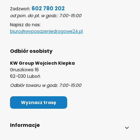
602 780 202
Zadzwoń:
od pon. do pt. w godz.: 7:00-15:00
Napisz do nas:
biuro@wyposazeniedrogowe24.pl
Odbiór osobisty
KW Group Wojciech Klepka
Gruszkowa 16
62-030 Luboń
Odbiór towaru w godz. 7:00-15:00
Wyznacz trasę
Linki w stopce
Informacje