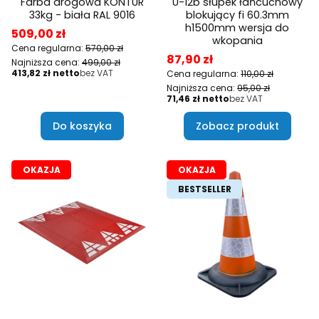
Farba drogowa KONTUR
U-12b słupek łańcuchowy
33kg - biała RAL 9016
blokujący fi 60.3mm
h1500mm wersja do
Cena promocyjna
509,00 zł
wkopania
Cena regularna:
570,00 zł
Cena promocyjna
87,90 zł
Najniższa cena:
499,00 zł
Cena
413,82 zł
bez VAT
Cena regularna:
110,00 zł
Najniższa cena:
95,00 zł
Cena
71,46 zł
bez VAT
Do koszyka
Zobacz produkt
OKAZJA
OKAZJA
BESTSELLER