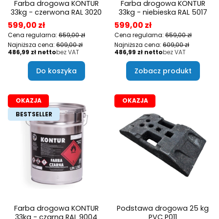
Farba drogowa KONTUR
Farba drogowa KONTUR
33kg - czerwona RAL 3020
33kg - niebieska RAL 5017
Cena promocyjna
Cena promocyjna
599,00 zł
599,00 zł
Cena regularna:
659,00 zł
Cena regularna:
659,00 zł
Najniższa cena:
609,00 zł
Najniższa cena:
609,00 zł
Cena
Cena
486,99 zł
bez VAT
486,99 zł
bez VAT
Do koszyka
Zobacz produkt
OKAZJA
OKAZJA
BESTSELLER
Farba drogowa KONTUR
Podstawa drogowa 25 kg
33kg - czarna RAL 9004
PVC P011