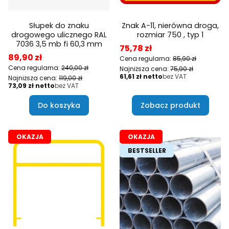
Słupek do znaku
Znak A-11, nierówna droga,
drogowego ulicznego RAL
rozmiar 750 , typ 1
7036 3,5 mb fi 60,3 mm
Cena promocyjna
75,78 zł
Cena promocyjna
89,90 zł
Cena regularna:
85,90 zł
Cena regularna:
240,00 zł
Najniższa cena:
75,90 zł
Cena
61,61 zł
bez VAT
Najniższa cena:
119,00 zł
Cena
73,09 zł
bez VAT
Do koszyka
Zobacz produkt
OKAZJA
OKAZJA
BESTSELLER