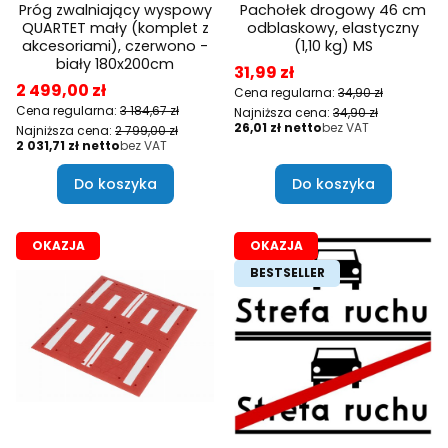
Próg zwalniający wyspowy
Pachołek drogowy 46 cm
QUARTET mały (komplet z
odblaskowy, elastyczny
akcesoriami), czerwono -
(1,10 kg) MS
biały 180x200cm
Cena promocyjna
31,99 zł
Cena promocyjna
2 499,00 zł
Cena regularna:
34,90 zł
Cena regularna:
3 184,67 zł
Najniższa cena:
34,90 zł
Cena
26,01 zł
bez VAT
Najniższa cena:
2 799,00 zł
Cena
2 031,71 zł
bez VAT
Do koszyka
Do koszyka
OKAZJA
OKAZJA
BESTSELLER