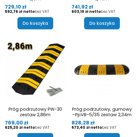
Cena
Cena
729,10 zł
741,92 zł
Cena
Cena
592,76 zł
bez VAT
603,19 zł
bez VAT
Do koszyka
Do koszyka
Próg podrzutowy PW-30
Próg podrzutowy, gumowy
zestaw 2,86m
–PpVB-5/35 zestaw 2,34m
Cena
Cena
769,00 zł
828,28 zł
Cena
Cena
625,20 zł
bez VAT
673,40 zł
bez VAT