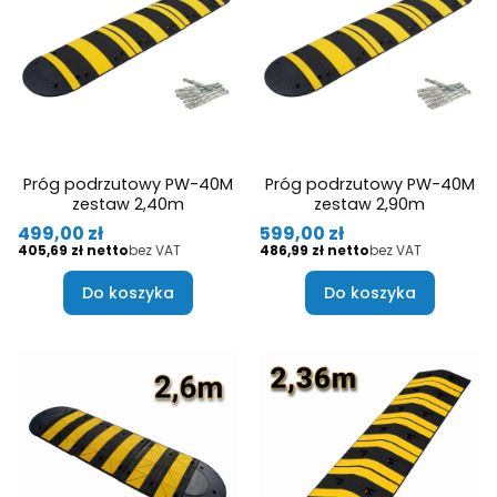
Próg podrzutowy PW-40M
Próg podrzutowy PW-40M
zestaw 2,40m
zestaw 2,90m
Cena
Cena
499,00 zł
599,00 zł
Cena
Cena
405,69 zł
bez VAT
486,99 zł
bez VAT
Do koszyka
Do koszyka