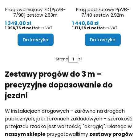
Próg zwalniający 7D(PpVB-
Próg podrzutowy PpVB-
7/98) zestaw 2,63m
7/40 zestaw 2,92m
Cena
Cena
1 349,00 zł
1 440,68 zł
Cena
Cena
1 096,75 zł
bez VAT
1 171,28 zł
bez VAT
Do koszyka
Do koszyka
Strona
z 1
Zestawy progów do 3 m –
precyzyjne dopasowanie do
jezdni
W instalacjach drogowych – zarówno na drogach
publicznych, jak i terenach zakładowych – szerokość
przejazdu rzadko jest wartością "okrągłą". Dlatego w
naszym sklepie
przygotowaliśmy
zestawy progów