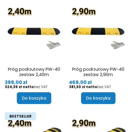
Próg podrzutowy PW-40
Próg podrzutowy PW-40
zestaw 2,40m
zestaw 2,90m
Cena
Cena
399,00 zł
469,00 zł
Cena
Cena
324,39 zł
bez VAT
381,30 zł
bez VAT
Do koszyka
Do koszyka
BESTSELLER