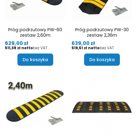
Próg podrzutowy PW-60
Próg podrzutowy PW-30
zestaw 2,60m
zestaw 2,36m
Cena
Cena
629,00 zł
639,00 zł
Cena
Cena
511,38 zł
bez VAT
519,51 zł
bez VAT
Do koszyka
Do koszyka