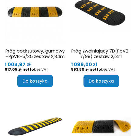
Próg podrzutowy, gumowy
Próg zwalniający 7D(PpVB-
–PpVB-5/35 zestaw 2,84m
7/98) zestaw 2,13m
Cena
Cena
1 004,97 zł
1 099,00 zł
Cena
Cena
817,05 zł
bez VAT
893,50 zł
bez VAT
Do koszyka
Do koszyka