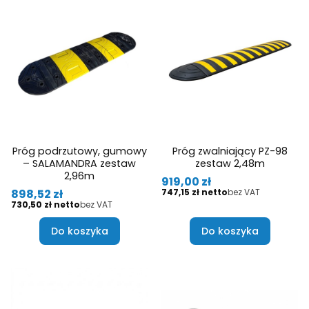
Próg podrzutowy, gumowy
Próg zwalniający PZ-98
– SALAMANDRA zestaw
zestaw 2,48m
2,96m
Cena
919,00 zł
Cena
Cena
898,52 zł
747,15 zł
bez VAT
Cena
730,50 zł
bez VAT
Do koszyka
Do koszyka