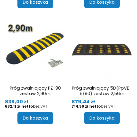
Do koszyka
Do koszyka
Próg zwalniający PZ-90
Próg zwalniający 5D(PpVB-
zestaw 2,90m
5/90) zestaw 2,56m
Cena
Cena
839,00 zł
879,44 zł
Cena
Cena
682,11 zł
bez VAT
714,99 zł
bez VAT
Do koszyka
Do koszyka