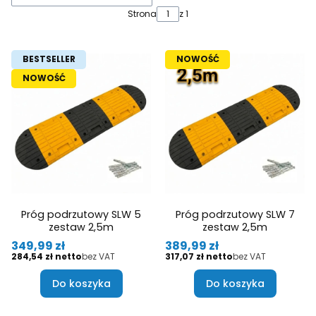
Strona
z 1
BESTSELLER
NOWOŚĆ
NOWOŚĆ
Próg podrzutowy SLW 5
Próg podrzutowy SLW 7
zestaw 2,5m
zestaw 2,5m
Cena
Cena
349,99 zł
389,99 zł
Cena
Cena
284,54 zł
bez VAT
317,07 zł
bez VAT
Do koszyka
Do koszyka