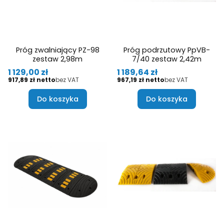
Próg zwalniający PZ-98
Próg podrzutowy PpVB-
zestaw 2,98m
7/40 zestaw 2,42m
Cena
Cena
1 129,00 zł
1 189,64 zł
Cena
Cena
917,89 zł
bez VAT
967,19 zł
bez VAT
Do koszyka
Do koszyka