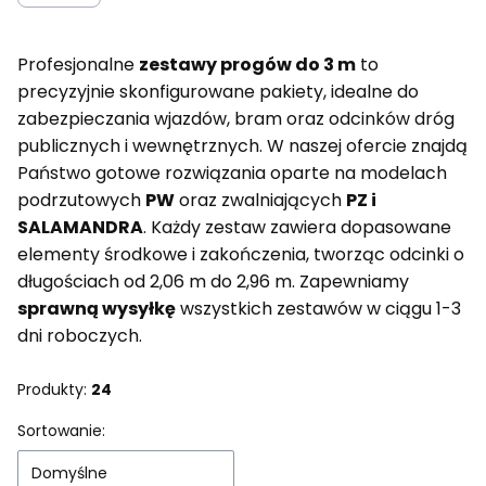
Profesjonalne
zestawy progów do 3 m
to
precyzyjnie skonfigurowane pakiety, idealne do
zabezpieczania wjazdów, bram oraz odcinków dróg
publicznych i wewnętrznych. W naszej ofercie znajdą
Państwo gotowe rozwiązania oparte na modelach
podrzutowych
PW
oraz zwalniających
PZ i
SALAMANDRA
. Każdy zestaw zawiera dopasowane
elementy środkowe i zakończenia, tworząc odcinki o
długościach od 2,06 m do 2,96 m. Zapewniamy
sprawną wysyłkę
wszystkich zestawów w ciągu 1-3
dni roboczych.
Produkty:
24
Lista produktów
Sortowanie:
Domyślne