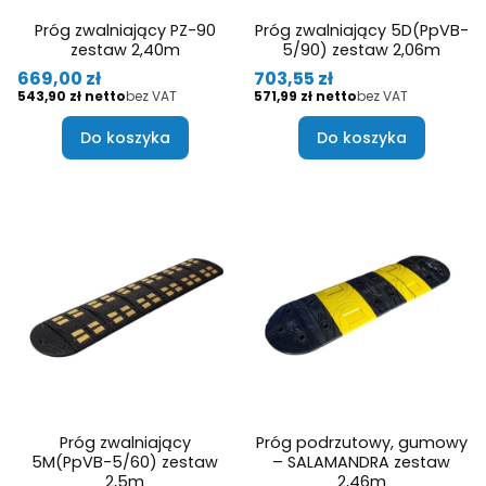
Próg zwalniający PZ-90
Próg zwalniający 5D(PpVB-
zestaw 2,40m
5/90) zestaw 2,06m
Cena
Cena
669,00 zł
703,55 zł
Cena
Cena
543,90 zł
bez VAT
571,99 zł
bez VAT
Do koszyka
Do koszyka
Próg zwalniający
Próg podrzutowy, gumowy
5M(PpVB-5/60) zestaw
– SALAMANDRA zestaw
2,5m
2,46m