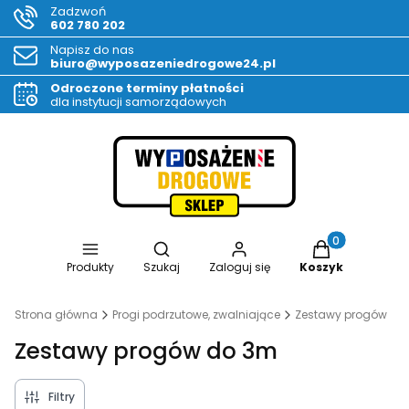
Zadzwoń
602 780 202
Napisz do nas
biuro@wyposazeniedrogowe24.pl
Odroczone terminy płatności
dla instytucji samorządowych
Otwórz wyszukiwarkę
Produkty w kos
Produkty
Szukaj
Zaloguj się
Koszyk
Strona główna
Progi podrzutowe, zwalniające
Zestawy progów
Zestawy progów do 3m
Filtry