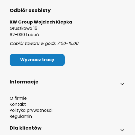
Odbiór osobisty
KW Group Wojciech Klepka
Gruszkowa 16
62-030 Luboń
Odbiór towaru w godz. 7:00-15:00
Wyznacz trasę
Linki w stopce
Informacje
O firmie
Kontakt
Polityka prywatności
Regulamin
Dla klientów