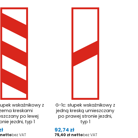
słupek wskaźnikowy z
G-1c: słupek wskaźnikowy z
rzema kreskami
jedną kreską umieszczany
szczany po lewej
po prawej stronie jezdni,
onie jezdni, typ 1
typ 1
Cena
zł
92,74 zł
Cena
bez VAT
75,40 zł
bez VAT