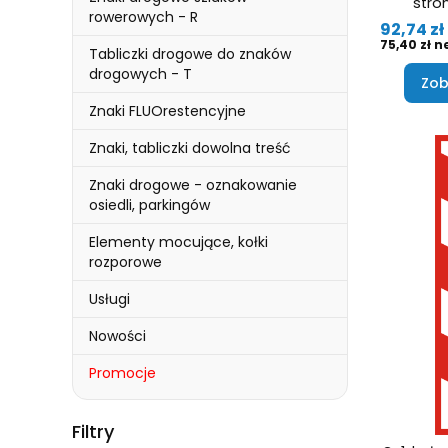
stron
rowerowych - R
Cena
92,74 zł
Cena
75,40 zł
Tabliczki drogowe do znaków
drogowych - T
Zob
Znaki FLUOrestencyjne
Znaki, tabliczki dowolna treść
Znaki drogowe - oznakowanie
osiedli, parkingów
Elementy mocujące, kołki
rozporowe
Usługi
Nowości
Promocje
Koniec menu
Filtry