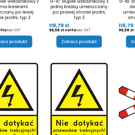
upek wskaźnikowy z
G-1c: słupek wskaźnikowy z
G-1b: 
ema kreskami
jedną kreską umieszczany
dw
czany po lewej
po prawej stronie jezdni,
umie
ie jezdni, typ 2
typ 2
str
Cena
Cena
118,79 zł
118,79 
Cena
Cena
bez VAT
96,58 zł
bez VAT
96,58 zł
acz produkt
Zobacz produkt
Z