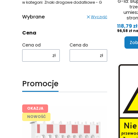
G-1d: sł
w kategorii: Znaki drogowe dodatkowe - G
trz
umiesz
Wybrane
Wyczyść
stron
Cena
118,79 zł
Cena
96,58 zł
Cena
Zob
Cena od
Cena do
zł
zł
Promocje
OKAZJA
NOWOŚĆ