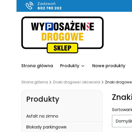
Zadzwoń
602 780 202
Strona główna
Produkty
Nowe produkty
Strona główna
Znaki drogowe i akcesoria
Znaki drogowe
Znak
Produkty
Lista
Sortowani
Asfalt na zimno
Domyśl
Blokady parkingowe