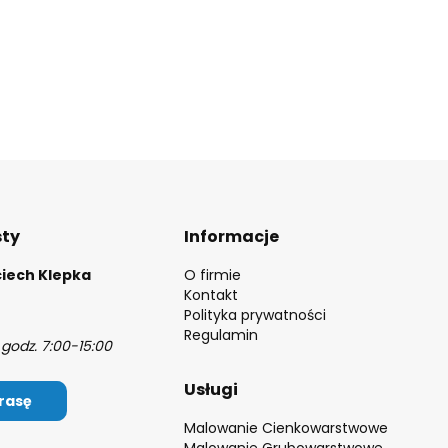
Linki w stopce
sty
Informacje
iech Klepka
O firmie
Kontakt
Polityka prywatności
Regulamin
godz. 7:00-15:00
Usługi
rasę
Malowanie Cienkowarstwowe