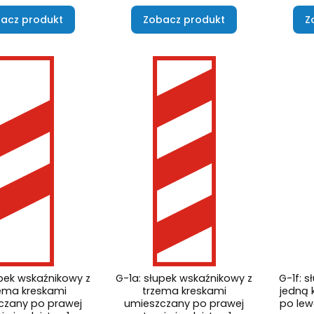
acz produkt
Zobacz produkt
Z
upek wskaźnikowy z
G-1a: słupek wskaźnikowy z
G-1f: 
ema kreskami
trzema kreskami
jedną 
czany po prawej
umieszczany po prawej
po lewe