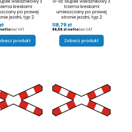
słupek wskaźnikowy z
G-1a: słupek wskaźnikowy z
iema kreskami
trzema kreskami
szczany po prawej
umieszczany po prawej
onie jezdni, typ 2
stronie jezdni, typ 2
Cena
zł
118,79 zł
Cena
bez VAT
96,58 zł
bez VAT
obacz produkt
Zobacz produkt