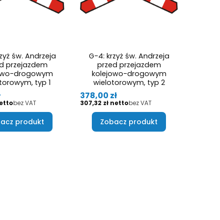
zyż św. Andrzeja
G-4: krzyż św. Andrzeja
d przejazdem
przed przejazdem
jowo-drogowym
kolejowo-drogowym
torowym, typ 1
wielotorowym, typ 2
Cena
ł
378,00 zł
Cena
bez VAT
307,32 zł
bez VAT
acz produkt
Zobacz produkt