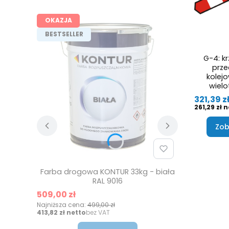
OKAZJA
BESTSELLER
G-4: kr
prze
kole
wielo
Cena
321,39 z
Cena
261,29 zł
Zob
Farba drogowa KONTUR 33kg - biała
RAL 9016
Cena promocyjna
509,00 zł
Najniższa cena:
499,00 zł
Cena
413,82 zł
bez VAT