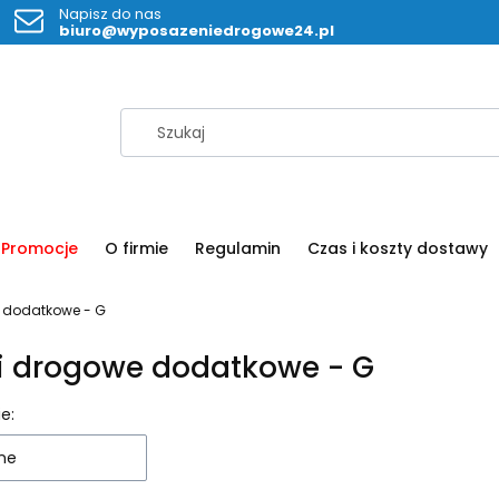
Napisz do nas
biuro@wyposazeniedrogowe24.pl
Promocje
O firmie
Regulamin
Czas i koszty dostawy
 dodatkowe - G
i drogowe dodatkowe - G
 produktów
e:
ne