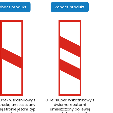
obacz produkt
Zobacz produkt
słupek wskaźnikowy z
G-1e: słupek wskaźnikowy z
kreską umieszczany
dwiema kreskami
j stronie jezdni, typ
umieszczany po lewej