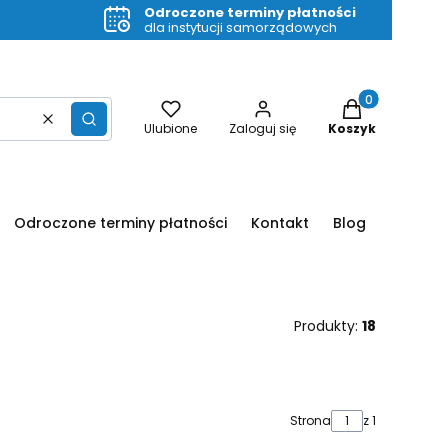
Odroczone terminy płatności
dla instytucji samorządowych
Produkty w kos
Wyczyść
Szukaj
Ulubione
Zaloguj się
Koszyk
Odroczone terminy płatności
Kontakt
Blog
Produkty:
18
Strona
z 1