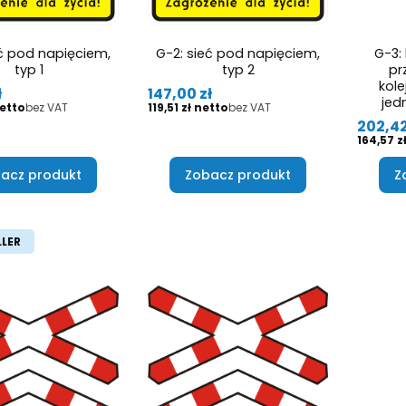
eć pod napięciem,
G-2: sieć pod napięciem,
G-3: 
typ 1
typ 2
pr
kol
Cena
ł
147,00 zł
jed
Cena
bez VAT
119,51 zł
bez VAT
Cena
202,42
Cena
164,57 z
acz produkt
Zobacz produkt
Z
LLER