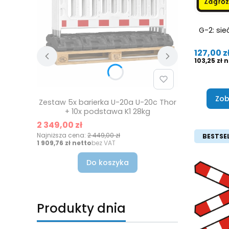
G-2: si
Cena
127,00 z
Cena
103,25 zł
Zob
Zestaw 5x barierka U-20a U-20c Thor
+ 10x podstawa K1 28kg
Cena promocyjna
2 349,00 zł
Najniższa cena:
2 449,00 zł
BESTSE
Cena
1 909,76 zł
bez VAT
Do koszyka
Produkty dnia