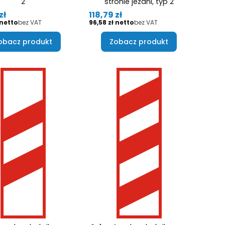
2
stronie jezdni, typ 2
Cena
zł
118,79 zł
Cena
bez VAT
96,58 zł
bez VAT
obacz produkt
Zobacz produkt