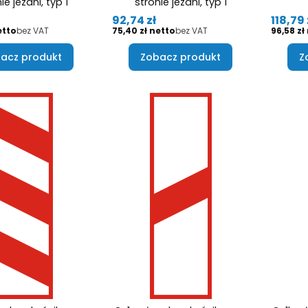
ie jezdni, typ 1
stronie jezdni, typ 1
Cena
Cena
92,74 zł
118,79 
Cena
Cena
bez VAT
75,40 zł
bez VAT
96,58 zł
acz produkt
Zobacz produkt
Z