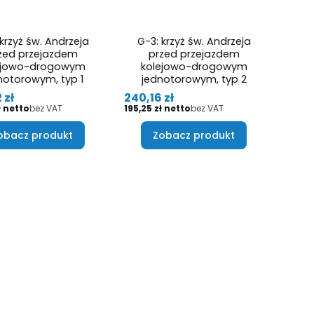
krzyż św. Andrzeja
G-3: krzyż św. Andrzeja
zed przejazdem
przed przejazdem
ejowo-drogowym
kolejowo-drogowym
notorowym, typ 1
jednotorowym, typ 2
Cena
 zł
240,16 zł
Cena
ł
bez VAT
195,25 zł
bez VAT
obacz produkt
Zobacz produkt