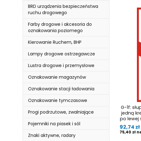
BRD urządzenia bezpieczeństwa
ruchu drogowego
Farby drogowe i akcesoria do
oznakowania poziomego
Kierowanie Ruchem, BHP
Lampy drogowe ostrzegawcze
Lustra drogowe i przemysłowe
Oznakowanie magazynów
Oznakowanie stacji ładowania
Oznakowanie tymczasowe
G-1f: sł
Progi podrzutowe, zwalniające
jedną kr
po lewej s
Pojemniki na piasek i sól
Cena
92,74 zł
Cena
75,40 zł
Znaki aktywne, radary