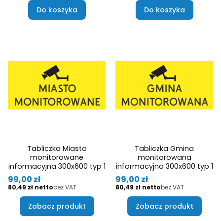
Do koszyka
Do koszyka
Tabliczka Miasto
Tabliczka Gmina
monitorowane
monitorowana
informacyjna 300x600 typ 1
informacyjna 300x600 typ 1
Cena
Cena
99,00 zł
99,00 zł
Cena
Cena
80,49 zł
bez VAT
80,49 zł
bez VAT
Zobacz produkt
Zobacz produkt