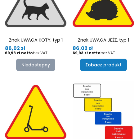
Znak UWAGA KOTY, typ 1
Znak UWAGA JEŻE, typ 1
Cena
Cena
86,02 zł
86,02 zł
Cena
Cena
69,93 zł
bez VAT
69,93 zł
bez VAT
Niedostępny
Zobacz produkt