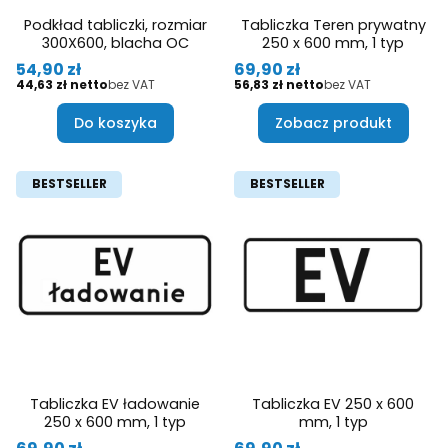
Podkład tabliczki, rozmiar
Tabliczka Teren prywatny
300X600, blacha OC
250 x 600 mm, 1 typ
Cena
Cena
54,90 zł
69,90 zł
Cena
Cena
44,63 zł
bez VAT
56,83 zł
bez VAT
Do koszyka
Zobacz produkt
BESTSELLER
BESTSELLER
Tabliczka EV ładowanie
Tabliczka EV 250 x 600
250 x 600 mm, 1 typ
mm, 1 typ
Cena
Cena