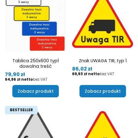
Tablica 250x600 typ1
Znak UWAGA TIR, typ 1
dowolna treść
Cena
86,02 zł
Cena
Cena
79,90 zł
69,93 zł
bez VAT
Cena
64,96 zł
bez VAT
Zobacz produkt
Zobacz produkt
BESTSELLER