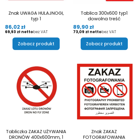
Znak UWAGA HULAJNOGI,
Tablica 300x600 typ1
typ 1
dowolna treść
Cena
Cena
86,02 zł
89,90 zł
Cena
Cena
69,93 zł
bez VAT
73,09 zł
bez VAT
Zobacz produkt
Zobacz produkt
Tabliczka ZAKAZ UŻYWANIA
Znak ZAKAZ
DRONÓW 400x600mm, 1
FOTOGRAFOWANIA