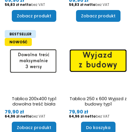
69,90 zł
69,90 zł
Cena
Cena
56,83 zł
bez VAT
56,83 zł
bez VAT
Zobacz produkt
Zobacz produkt
BESTSELLER
NOWOŚĆ
Tablica 200x400 typ1
Tablica 250 x 600 Wyjazd z
dowolna treść biała
budowy typ1
Cena
Cena
79,90 zł
79,90 zł
Cena
Cena
64,96 zł
bez VAT
64,96 zł
bez VAT
Zobacz produkt
Do koszyka