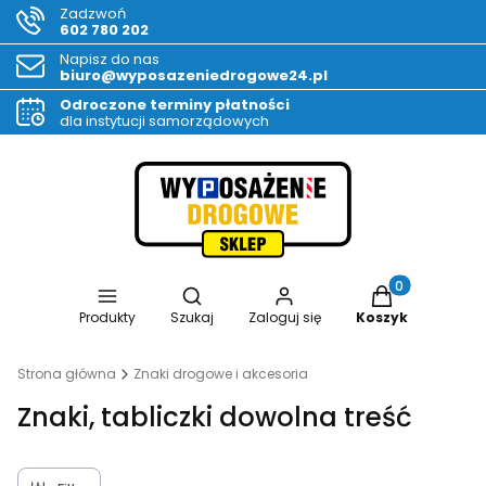
Zadzwoń
602 780 202
Napisz do nas
biuro@wyposazeniedrogowe24.pl
Odroczone terminy płatności
dla instytucji samorządowych
Otwórz wyszukiwarkę
Produkty w kos
Produkty
Szukaj
Zaloguj się
Koszyk
Strona główna
Znaki drogowe i akcesoria
Znaki, tabliczki dowolna treść