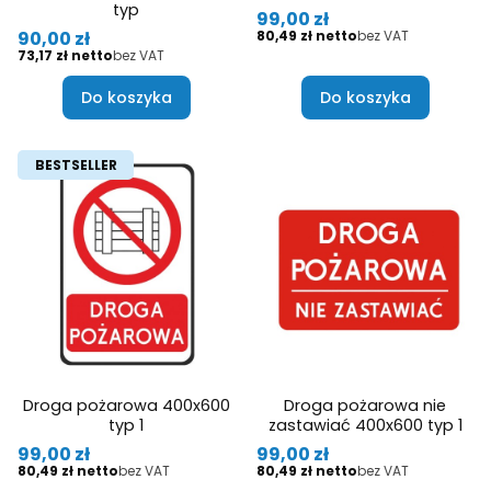
typ
Cena
99,00 zł
Cena
Cena
90,00 zł
80,49 zł
bez VAT
Cena
73,17 zł
bez VAT
Do koszyka
Do koszyka
BESTSELLER
Droga pożarowa 400x600
Droga pożarowa nie
typ 1
zastawiać 400x600 typ 1
Cena
Cena
99,00 zł
99,00 zł
Cena
Cena
80,49 zł
bez VAT
80,49 zł
bez VAT