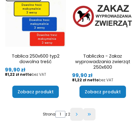
Tablica 250x600 typ2
Tabliczka - Zakaz
dowolna treść
wyprowadzania zwierząt
250x600
Cena
99,90 zł
Cena
Cena
99,90 zł
81,22 zł
bez VAT
Cena
81,22 zł
bez VAT
Zobacz produkt
Zobacz produkt
Strona
z 2
Przejdź do ostatniej 